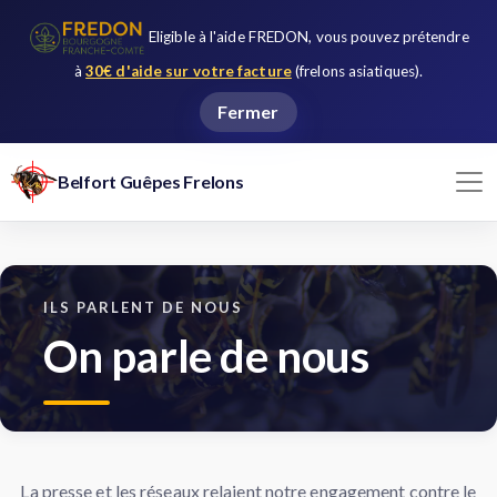
Eligible à l'aide FREDON, vous pouvez prétendre
à
30€ d'aide sur votre facture
(frelons asiatiques).
Fermer
Belfort Guêpes Frelons
ILS PARLENT DE NOUS
On parle de nous
La presse et les réseaux relaient notre engagement contre le